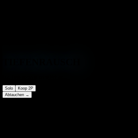
TIEFENRAUSCH
Die Tiefe verzeiht keine Fehler.
Solo
Koop 2P
Abtauchen →
A/D = Horizontal · W/S = BCD Jacket · G = Gas wechseln